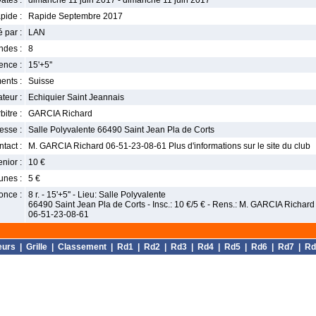
ates :
dimanche 11 juin 2017 - dimanche 11 juin 2017
pide :
Rapide Septembre 2017
 par :
LAN
ndes :
8
nce :
15'+5''
ents :
Suisse
teur :
Echiquier Saint Jeannais
bitre :
GARCIA Richard
esse :
Salle Polyvalente 66490 Saint Jean Pla de Corts
tact :
M. GARCIA Richard 06-51-23-08-61 Plus d'informations sur le site du club
enior :
10 €
unes :
5 €
once :
8 r. - 15'+5'' - Lieu: Salle Polyvalente
66490 Saint Jean Pla de Corts - Insc.: 10 €/5 € - Rens.: M. GARCIA Richard
06-51-23-08-61
eurs
|
Grille
|
Classement
|
Rd1
|
Rd2
|
Rd3
|
Rd4
|
Rd5
|
Rd6
|
Rd7
|
Rd