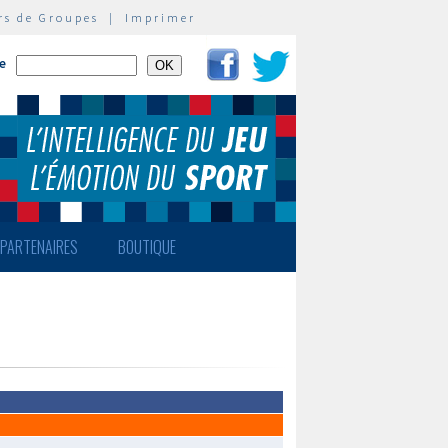
rs de Groupes
|
Imprimer
te
PARTENAIRES
BOUTIQUE