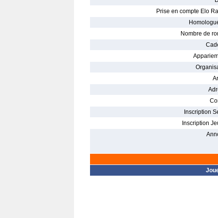
D
Prise en compte Elo Ra
Homologué
Nombre de ro
Cade
Appariem
Organisa
Ar
Adr
Con
Inscription S
Inscription Je
Ann
Jou