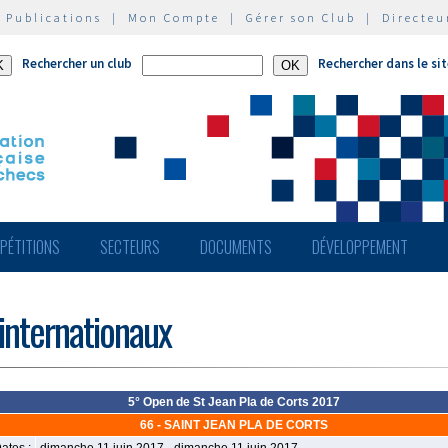
|
Publications
|
Mon Compte
|
Gérer son Club
|
Directeu
Rechercher un club
Rechercher dans le si
PÉTITIONS
SECTEURS
DOCUMENTS
DÉVELOPPEMENT
 internationaux
5° Open de St Jean Pla de Corts 2017
66 - SAINT JEAN PLA DE CORTS