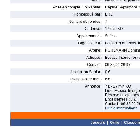
Dates :
dimanche 02 juillet 
Prise en compte Elo Rapide :
Rapide Septembre 
Homologué par :
BRE
Nombre de rondes :
7
Cadence :
17 min KO
Appariements :
Suisse
Organisateur :
Echiquier du Pays de
Arbitre :
RUHLMANN Domini
Adresse :
Espace Intergenerati
Contact :
06 32 01 29 97
Inscription Senior :
0 €
Inscription Jeunes :
6 €
Annonce :
7 r. - 17 min KO
Lieu: Espace Interge
Réservé aux jeunes 
Droit d'entrée : 6 €
Contact : 06 32 01 2
Plus d'informations
Joueurs
|
Grille
|
Classem