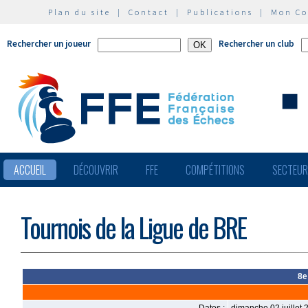
Plan du site
|
Contact
|
Publications
|
Mon C
Rechercher un joueur
Rechercher un club
ACCUEIL
DÉCOUVRIR
FFE
COMPÉTITIONS
SECTEU
Tournois de la Ligue de BRE
8e