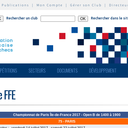
|
Publications
|
Mon Compte
|
Gérer son Club
|
Directeu
Rechercher un club
Rechercher dans le si
PÉTITIONS
SECTEURS
DOCUMENTS
DÉVELOPPEMENT
e FFE
Championnat de Paris Île-de-France 2017 - Open B de 1400 à 1900
75 - PARIS