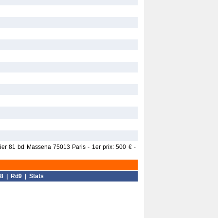
tier 81 bd Massena 75013 Paris - 1er prix: 500 € -
8
|
Rd9
|
Stats