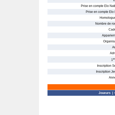
D
Prise en compte Elo Nati
Prise en compte Elo 
Homologué
Nombre de ro
Cade
Appariem
Organisa
Ar
Adr
e
1
Inscription S
Inscription Je
Ann
Joueurs
|