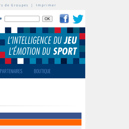
rs de Groupes
|
Imprimer
te
PARTENAIRES
BOUTIQUE