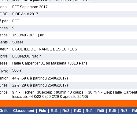
ates :
vendredi 14 juillet 2017 - samedi 22 juillet 2017
onal :
FFE Septembre 2017
FIDE :
FIDE Aout 2017
 par :
FFE
ndes :
9
nce :
1h30/40 - 30' + [30'']
ents :
Suisse
teur :
LIGUE ILE DE FRANCE DES ECHECS
bitre :
BOUNZOU Nadir
esse :
Halle Carpentier 81 bd Massena 75013 Paris
r
500 €
Prix :
enior :
44 € (59 € à partir du 25/06/2017)
unes :
22 € (29 € à partir du 25/06/2017)
once :
9 r. - Fischer +30s/coup : 90min 40 coups + 30 min - Lieu: Halle Carpen
Insc.club: 44 €/22 € (59 €/29 € après le 25/06)
Grille
|
Classement
|
Fide
|
Rd1
|
Rd2
|
Rd3
|
Rd4
|
Rd5
|
Rd6
|
Rd7
|
Rd