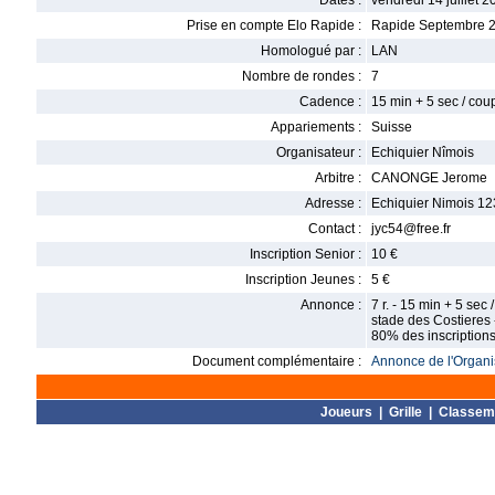
Dates :
vendredi 14 juillet 2
Prise en compte Elo Rapide :
Rapide Septembre 
Homologué par :
LAN
Nombre de rondes :
7
Cadence :
15 min + 5 sec / cou
Appariements :
Suisse
Organisateur :
Echiquier Nîmois
Arbitre :
CANONGE Jerome
Adresse :
Echiquier Nimois 12
Contact :
jyc54@free.fr
Inscription Senior :
10 €
Inscription Jeunes :
5 €
Annonce :
7 r. - 15 min + 5 se
stade des Costieres 
80% des inscription
Document complémentaire :
Annonce de l'Organis
Joueurs
|
Grille
|
Classem