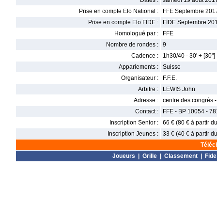
Dates :
samedi 19 août 201
Prise en compte Elo National :
FFE Septembre 201
Prise en compte Elo FIDE :
FIDE Septembre 20
Homologué par :
FFE
Nombre de rondes :
9
Cadence :
1h30/40 - 30' + [30"]
Appariements :
Suisse
Organisateur :
F.F.E.
Arbitre :
LEWIS John
Adresse :
centre des congrès 
Contact :
FFE - BP 10054 - 78
Inscription Senior :
66 € (80 € à partir 
Inscription Jeunes :
33 € (40 € à partir 
Téléc
Joueurs
|
Grille
|
Classement
|
Fide