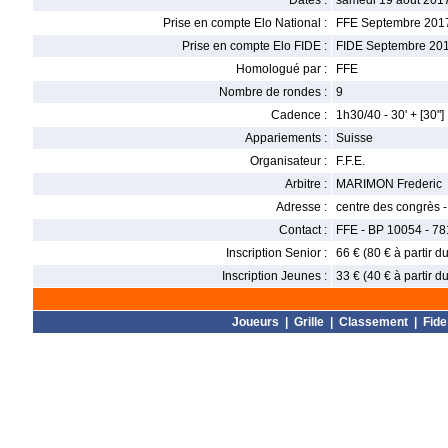
Dates :
samedi 19 août 201
Prise en compte Elo National :
FFE Septembre 201
Prise en compte Elo FIDE :
FIDE Septembre 20
Homologué par :
FFE
Nombre de rondes :
9
Cadence :
1h30/40 - 30' + [30"]
Appariements :
Suisse
Organisateur :
F.F.E.
Arbitre :
MARIMON Frederic
Adresse :
centre des congrès 
Contact :
FFE - BP 10054 - 78
Inscription Senior :
66 € (80 € à partir 
Inscription Jeunes :
33 € (40 € à partir 
Joueurs
|
Grille
|
Classement
|
Fide