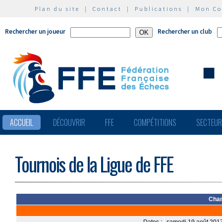
Plan du site
|
Contact
|
Publications
|
Mon C
Rechercher un joueur
Rechercher un club
ACCUEIL
DÉCOUVRIR
FFE
COMPÉTITIONS
SECTEU
Tournois de la Ligue de FFE
Cham