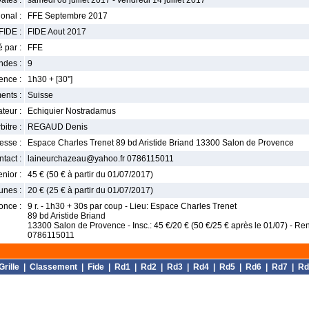
ates :
samedi 08 juillet 2017 - vendredi 14 juillet 2017
onal :
FFE Septembre 2017
FIDE :
FIDE Aout 2017
 par :
FFE
ndes :
9
nce :
1h30 + [30'']
ents :
Suisse
teur :
Echiquier Nostradamus
bitre :
REGAUD Denis
esse :
Espace Charles Trenet 89 bd Aristide Briand 13300 Salon de Provence
tact :
laineurchazeau@yahoo.fr 0786115011
enior :
45 € (50 € à partir du 01/07/2017)
unes :
20 € (25 € à partir du 01/07/2017)
once :
9 r. - 1h30 + 30s par coup - Lieu: Espace Charles Trenet
89 bd Aristide Briand
13300 Salon de Provence - Insc.: 45 €/20 € (50 €/25 € après le 01/07) - R
0786115011
Grille
|
Classement
|
Fide
|
Rd1
|
Rd2
|
Rd3
|
Rd4
|
Rd5
|
Rd6
|
Rd7
|
Rd