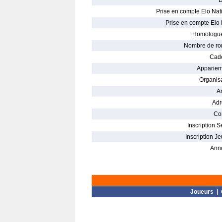
D
Prise en compte Elo Nati
Prise en compte Elo 
Homologué
Nombre de ro
Cade
Appariem
Organisa
Ar
Adr
Con
Inscription S
Inscription Je
Ann
Joueurs
|