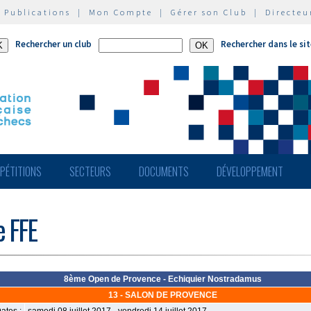
|
Publications
|
Mon Compte
|
Gérer son Club
|
Directeu
Rechercher un club
Rechercher dans le si
PÉTITIONS
SECTEURS
DOCUMENTS
DÉVELOPPEMENT
e FFE
8ème Open de Provence - Echiquier Nostradamus
13 - SALON DE PROVENCE