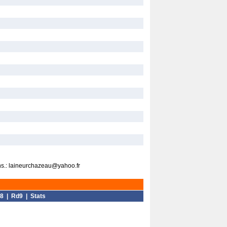
ens.: laineurchazeau@yahoo.fr
8
|
Rd9
|
Stats