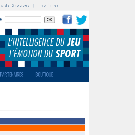
rs de Groupes
|
Imprimer
te
PARTENAIRES
BOUTIQUE