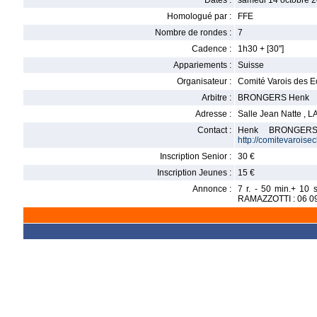
Dates :
samedi 14 octobre 
Homologué par :
FFE
Nombre de rondes :
7
Cadence :
1h30 + [30'']
Appariements :
Suisse
Organisateur :
Comité Varois des 
Arbitre :
BRONGERS Henk
Adresse :
Salle Jean Natte , 
Contact :
Henk BRONGER
http://comitevarois
Inscription Senior :
30 €
Inscription Jeunes :
15 €
Annonce :
7 r. - 50 min.+ 10
RAMAZZOTTI : 06 09 