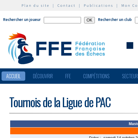
Plan du site
|
Contact
|
Publications
|
Mon C
Rechercher un joueur
Rechercher un club
ACCUEIL
DÉCOUVRIR
FFE
COMPÉTITIONS
SECTEU
Tournois de la Ligue de PAC
Mast