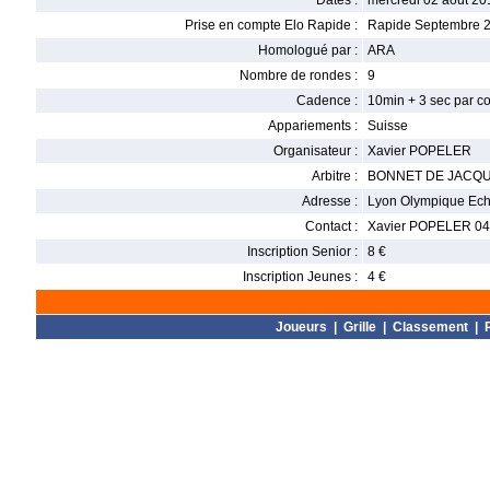
Dates :
mercredi 02 août 20
Prise en compte Elo Rapide :
Rapide Septembre 
Homologué par :
ARA
Nombre de rondes :
9
Cadence :
10min + 3 sec par c
Appariements :
Suisse
Organisateur :
Xavier POPELER
Arbitre :
BONNET DE JACQ
Adresse :
Lyon Olympique Eche
Contact :
Xavier POPELER 04 
Inscription Senior :
8 €
Inscription Jeunes :
4 €
Joueurs
|
Grille
|
Classement
|