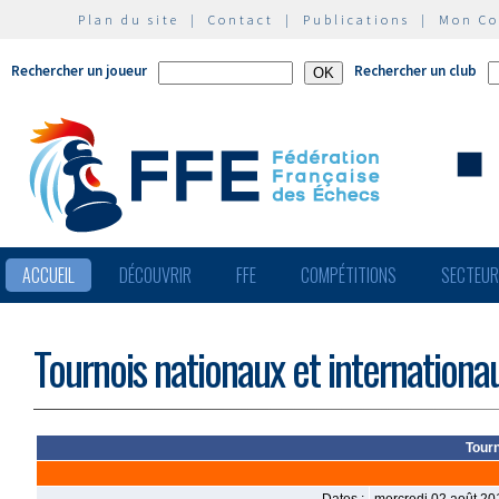
Plan du site
|
Contact
|
Publications
|
Mon C
Rechercher un joueur
Rechercher un club
ACCUEIL
DÉCOUVRIR
FFE
COMPÉTITIONS
SECTEU
Tournois nationaux et internationa
Tourn