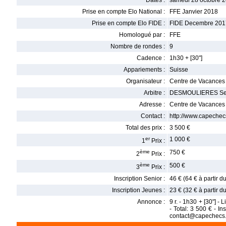
Dates :
samedi 28 octobre 
Prise en compte Elo National :
FFE Janvier 2018
Prise en compte Elo FIDE :
FIDE Decembre 201
Homologué par :
FFE
Nombre de rondes :
9
Cadence :
1h30 + [30"]
Appariements :
Suisse
Organisateur :
Centre de Vacance
Arbitre :
DESMOULIERES Se
Adresse :
Centre de Vacances 
Contact :
http://www.capeche
Total des prix :
3 500 €
er
1 000 €
1
Prix :
ème
750 €
2
Prix :
ème
500 €
3
Prix :
Inscription Senior :
46 € (64 € à partir 
Inscription Jeunes :
23 € (32 € à partir 
Annonce :
9 r. - 1h30 + [30"] 
- Total: 3 500 € - I
contact@capechecs