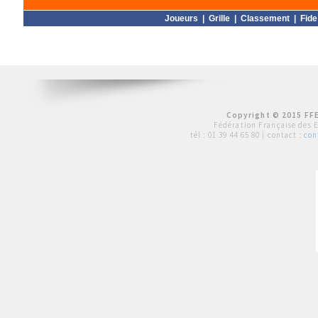
Joueurs
|
Grille
|
Classement
|
Fide
Copyright © 2015 FFE
Fédération Française des 
tél :
01 39 44 65 80
| contact :
con