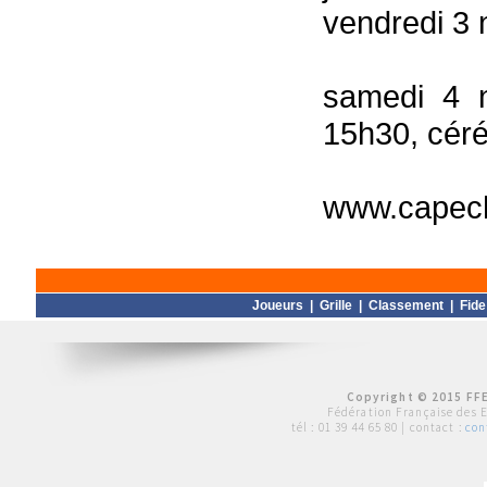
vendredi 3 
samedi 4 
15h30, céré
www.capec
Joueurs
|
Grille
|
Classement
|
Fide
Copyright © 2015 FFE
Fédération Française des 
tél :
01 39 44 65 80
| contact :
con