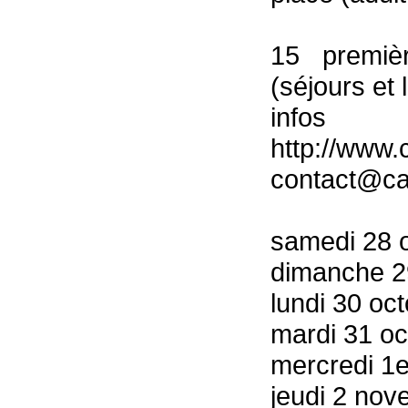
15 premiè
(séjours et 
i
http://www
contact@c
samedi 28 o
dimanche 29
lundi 30 oc
mardi 31 oc
mercredi 1
jeudi 2 nov