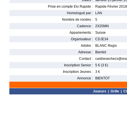
Dates :
samedi 13 janvier 2
Prise en compte Elo Rapide :
Rapide Février 2018
Homologué par :
LAN
Nombre de rondes :
5
Cadence :
2X20MN
Appariements :
Suisse
Organisateur :
CDJE34
Arbitre :
BLANC Regis
Adresse :
Bientot
Contact :
castriesechecs@ora
Inscription Senior :
5 € (3 €)
Inscription Jeunes :
3 €
Annonce :
BIENTOT
Joueurs
|
Grille
|
C