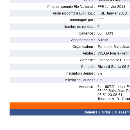
Dates :
samedi 09 décembre
Prise en compte Elo National :
FFE Janvier 2018
Prise en compte Elo FIDE :
FIDE Janvier 2018
Homologué par :
FFE
Nombre de rondes :
6
Cadence :
60' + [30'']
Appariements :
Suisse
Organisateur :
Echiquier Saint Jea
Arbitre :
VIGATA Pierre-Henri
Adresse :
Espace Socio Cultur
Contact :
Richard Garcia 06-
Inscription Senior :
0 €
Inscription Jeunes :
0 €
Annonce :
6 r. - 60'30'' - Lieu:
66490 Saint Jean Pla
06-51-23-08-61
Tournois A - B - C su
Joueurs
|
Grille
|
Classem