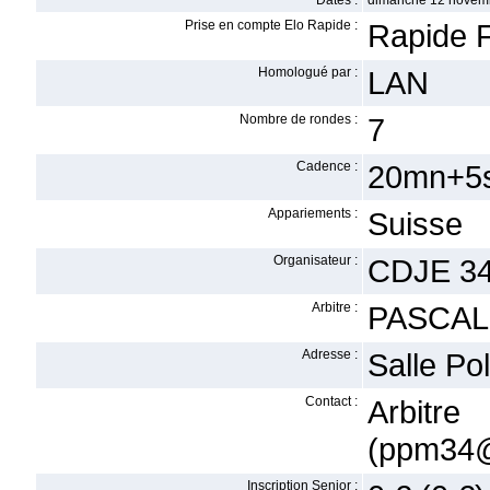
Dates :
dimanche 12 novem
Prise en compte Elo Rapide :
Rapide F
Homologué par :
LAN
Nombre de rondes :
7
Cadence :
20mn+5s
Appariements :
Suisse
Organisateur :
CDJE 3
Arbitre :
PASCAL
Adresse :
Salle Po
Contact :
Arbit
(ppm34@o
Inscription Senior :