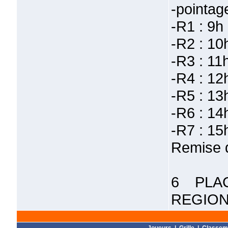
-pointag
-R1 : 9h
-R2 : 10
-R3 : 11
-R4 : 12
-R5 : 13
-R6 : 14
-R7 : 15
Remise d
6 PLA
REGION