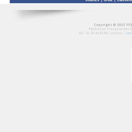
Joueurs
|
Grille
|
Classem
Copyright © 2015 FFE
Fédération Française des 
tél :
01 39 44 65 80
| contact :
con