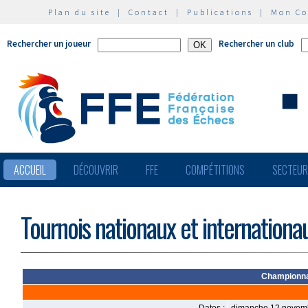
Plan du site
|
Contact
|
Publications
|
Mon C
Rechercher un joueur
Rechercher un club
ACCUEIL
DÉCOUVRIR
FFE
COMPÉTITIONS
SECTEU
Tournois nationaux et internationa
Championna