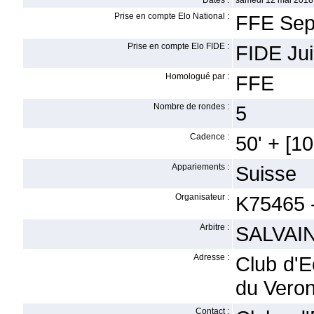
Dates :
samedi 12 mai 2018
Prise en compte Elo National :
FFE Sep
Prise en compte Elo FIDE :
FIDE Ju
Homologué par :
FFE
Nombre de rondes :
5
Cadence :
50' + [10'
Appariements :
Suisse
Organisateur :
K75465 
Arbitre :
SALVAIN
Adresse :
Club d'E
du Veron
Contact :