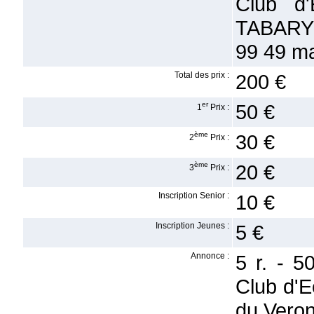
Club d
TABARY I
99 49 ma
Total des prix :
200 €
er
50 €
1
Prix :
ème
30 €
2
Prix :
ème
20 €
3
Prix :
Inscription Senior :
10 €
Inscription Jeunes :
5 €
Annonce :
5 r. - 
Club d'E
du Veron