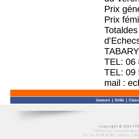
Prix gén
Prix fém
Totaldes
d'Echec
TABARY 
TEL: 06 
TEL: 09 
mail : e
Joueurs
|
Grille
|
Clas
Copyright © 2015 FFE
Fédération Française des 
tél :
01 39 44 65 80
| contact :
con