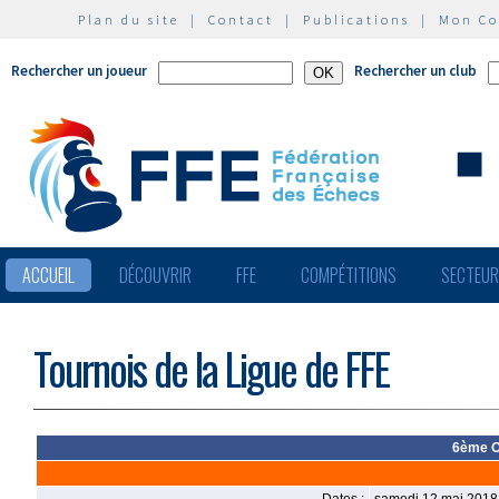
Plan du site
|
Contact
|
Publications
|
Mon C
Rechercher un joueur
Rechercher un club
ACCUEIL
DÉCOUVRIR
FFE
COMPÉTITIONS
SECTEU
Tournois de la Ligue de FFE
6ème O