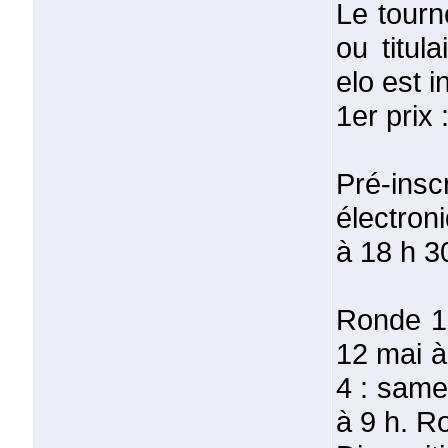
Le tourn
ou titul
elo est i
1er prix 
Pré-insc
électron
à 18 h 3
Ronde 1 
12 mai à
4 : same
à 9 h. R