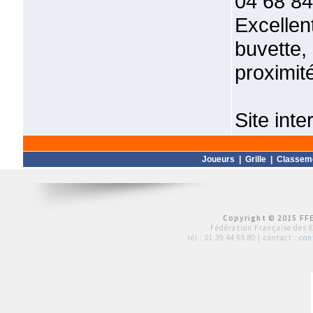
04 68 84
Excelle
buvette
proximit
Site int
Joueurs
|
Grille
|
Classem
Copyright © 2015 FFE
Fédération Française des 
tél :
01 39 44 65 80
| contact :
con