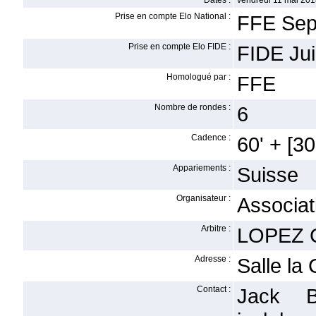
Dates :
vendredi 11 mai 201
Prise en compte Elo National :
FFE Sep
Prise en compte Elo FIDE :
FIDE Ju
Homologué par :
FFE
Nombre de rondes :
6
Cadence :
60' + [30'
Appariements :
Suisse
Organisateur :
Associat
Arbitre :
LOPEZ C
Adresse :
Salle la 
Contact :
Jack 