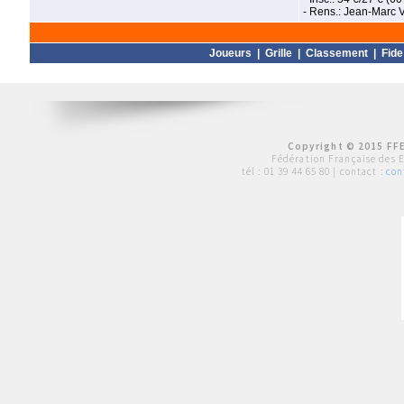
- Rens.: Jean-Marc 
Joueurs
|
Grille
|
Classement
|
Fide
Copyright © 2015 FFE
Fédération Française des 
tél :
01 39 44 65 80
| contact :
con