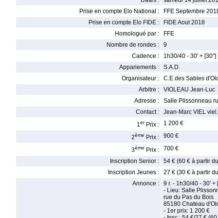
Dates :
samedi 14 juillet 201
Prise en compte Elo National :
FFE Septembre 201
Prise en compte Elo FIDE :
FIDE Aout 2018
Homologué par :
FFE
Nombre de rondes :
9
Cadence :
1h30/40 - 30' + [30'']
Appariements :
S.A.D.
Organisateur :
C.E des Sables d'Ol
Arbitre :
VIOLEAU Jean-Luc
Adresse :
Salle Plissonneau r
Contact :
Jean-Marc VIEL viel
er
1 200 €
1
Prix :
ème
900 €
2
Prix :
ème
700 €
3
Prix :
Inscription Senior :
54 € (60 € à partir d
Inscription Jeunes :
27 € (30 € à partir d
Annonce :
9 r. - 1h30/40 - 30' + [
- Lieu: Salle Plisso
rue du Pas du Bois
85180 Chateau d'O
- 1er prix: 1 200 €
- Insc.: 54 €/27 € (6