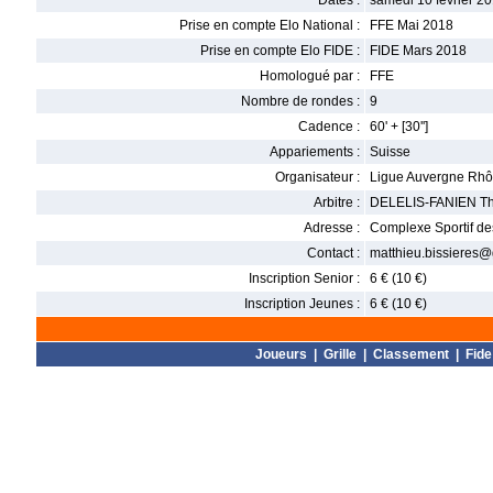
Dates :
samedi 10 février 20
Prise en compte Elo National :
FFE Mai 2018
Prise en compte Elo FIDE :
FIDE Mars 2018
Homologué par :
FFE
Nombre de rondes :
9
Cadence :
60' + [30'']
Appariements :
Suisse
Organisateur :
Ligue Auvergne Rhô
Arbitre :
DELELIS-FANIEN Th
Adresse :
Complexe Sportif des
Contact :
matthieu.bissieres
Inscription Senior :
6 € (10 €)
Inscription Jeunes :
6 € (10 €)
Joueurs
|
Grille
|
Classement
|
Fide