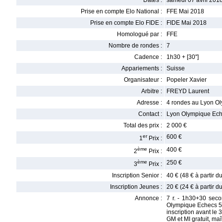
Dates :
samedi 07 avril 2018
Prise en compte Elo National :
FFE Mai 2018
Prise en compte Elo FIDE :
FIDE Mai 2018
Homologué par :
FFE
Nombre de rondes :
7
Cadence :
1h30 + [30'']
Appariements :
Suisse
Organisateur :
Popeler Xavier
Arbitre :
FREYD Laurent
Adresse :
4 rondes au Lyon Oly
Contact :
Lyon Olympique Ech
Total des prix :
2 000 €
er
600 €
1
Prix :
ème
400 €
2
Prix :
ème
250 €
3
Prix :
Inscription Senior :
40 € (48 € à partir 
Inscription Jeunes :
20 € (24 € à partir 
Annonce :
7 r. - 1h30+30 seco
Olympique Echecs 5
inscription avant le
GM et MI gratuit, maît