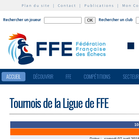
Plan du site
|
Contact
|
Publications
|
Mon C
Rechercher un joueur
Rechercher un club
ACCUEIL
DÉCOUVRIR
FFE
COMPÉTITIONS
SECTEU
Tournois de la Ligue de FFE
10