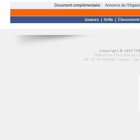
Document complémentaire :
Annonce de l'Organis
Joueurs
|
Grille
|
Classement
Copyright © 2015 FFE
Fédération Française des 
tél :
01 39 44 65 80
| contact :
con