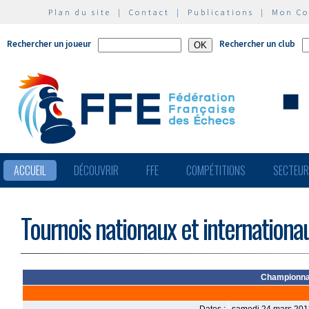
Plan du site
|
Contact
|
Publications
|
Mon C
Rechercher un joueur
Rechercher un club
ACCUEIL
DÉCOUVRIR
FFE
COMPÉTITIONS
SECTEU
Tournois nationaux et internationa
Championnat