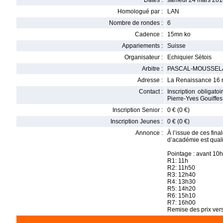
Dates :
samedi 24 mars 201
Homologué par :
LAN
Nombre de rondes :
6
Cadence :
15mn ko
Appariements :
Suisse
Organisateur :
Echiquier Sètois
Arbitre :
PASCAL-MOUSSEL
Adresse :
La Renaissance 16 r
Contact :
Inscription obliga
Pierre-Yves Gouiffe
Inscription Senior :
0 € (0 €)
Inscription Jeunes :
0 € (0 €)
Annonce :
À l’issue de ces fin
d’académie est qualif
Pointage : avant 10
R1: 11h
R2: 11h50
R3: 12h40
R4: 13h30
R5: 14h20
R6: 15h10
R7: 16h00
Remise des prix ver