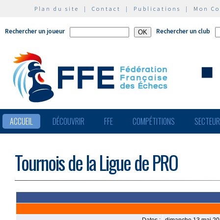
Plan du site
|
Contact
|
Publications
|
Mon C
Rechercher un joueur
Rechercher un club
ACCUEIL
DÉCOUVRIR
FFE
COMPÉTITIONS
SECTEU
Tournois de la Ligue de PRO