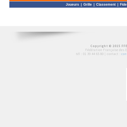
Joueurs
|
Grille
|
Classement
|
Fide
Copyright © 2015 FFE
Fédération Française des 
tél :
01 39 44 65 80
| contact :
con