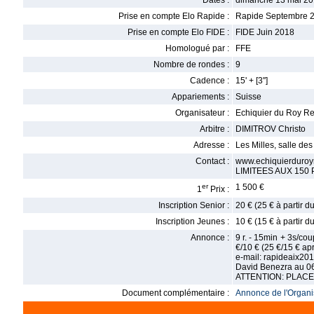
Dates :
dimanche 13 mai 20
Prise en compte Elo Rapide :
Rapide Septembre 
Prise en compte Elo FIDE :
FIDE Juin 2018
Homologué par :
FFE
Nombre de rondes :
9
Cadence :
15' + [3'']
Appariements :
Suisse
Organisateur :
Echiquier du Roy R
Arbitre :
DIMITROV Christo
Adresse :
Les Milles, salle d
Contact :
www.echiquierduro
LIMITEES AUX 150
er
1 500 €
1
Prix :
Inscription Senior :
20 € (25 € à partir 
Inscription Jeunes :
10 € (15 € à partir 
Annonce :
9 r. - 15min + 3s/cou
€/10 € (25 €/15 € ap
e-mail: rapideaix2
David Benezra au 0
ATTENTION: PLACE
Document complémentaire :
Annonce de l'Organis