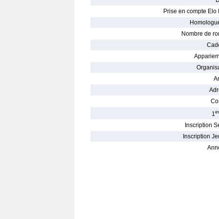
D
Prise en compte Elo 
Homologué
Nombre de ro
Cade
Appariem
Organisa
Ar
Adr
Con
e
1
Inscription S
Inscription Je
Ann