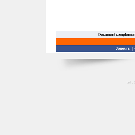
Document complément
Joueurs
|
tél :