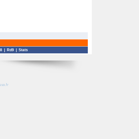
8
|
Rd9
|
Stats
so.fr