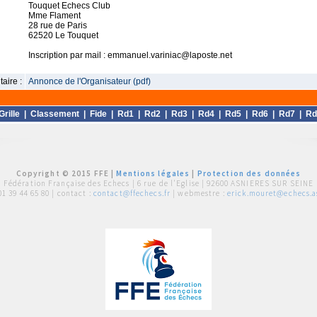
Touquet Echecs Club
Mme Flament
28 rue de Paris
62520 Le Touquet
Inscription par mail : emmanuel.variniac@laposte.net
aire :
Annonce de l'Organisateur (pdf)
Grille
|
Classement
|
Fide
|
Rd1
|
Rd2
|
Rd3
|
Rd4
|
Rd5
|
Rd6
|
Rd7
|
Rd
Copyright © 2015 FFE |
Mentions légales
|
Protection des données
Fédération Française des Echecs |
6 rue de l'Eglise | 92600 ASNIERES SUR SEINE
01 39 44 65 80
| contact :
contact@ffechecs.fr
| webmestre :
erick.mouret@echecs.as