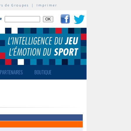
rs de Groupes
|
Imprimer
te
PARTENAIRES
BOUTIQUE