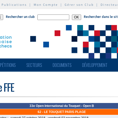
|
Publications
|
Mon Compte
|
Gérer son Club
|
Directeu
Rechercher un club
Rechercher dans le si
PÉTITIONS
SECTEURS
DOCUMENTS
DÉVELOPPEMENT
e FFE
33e Open International du Touquet - Open B
62 - LE TOUQUET PARIS PLAGE