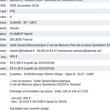
ates :
samedi 27 octobre 2018 - vendredi 02 novembre 2018
FIDE :
FIDE Decembre 2018
 par :
FFE
ndes :
9
nce :
1h30/40 - 30' + [30'']
ents :
Suisse
teur :
FLAMENT Mamit
bitre :
DELBOE Francis
esse :
Salle Gerard Bascoulergue 2 rue de Moscou Pres de la place Quentovic 6
tact :
mamit.f@hotmail.fr - 06.08.24.93.47 emmanuel.variniac@laposte.net
r
400 €
Prix :
enior :
50 € (60 € à partir du 25/10/2018)
unes :
25 € (30 € à partir du 25/10/2018)
once :
9 parties - 1h30/40coups+30min+30spc - Open B : ELO < 1800
- Lieu du tournoi : Salle Gerard Bascoulergue
2 rue de Moscou (place Quentovic) 62520 le Touquet
Pointage et inscription sur place : entre 10h et 14h le 27/10
- 1er prix: 400 €
- Insc.: 50 €/25 € (60 €/30 € après le 25/10)
Inscription par courrier postal :