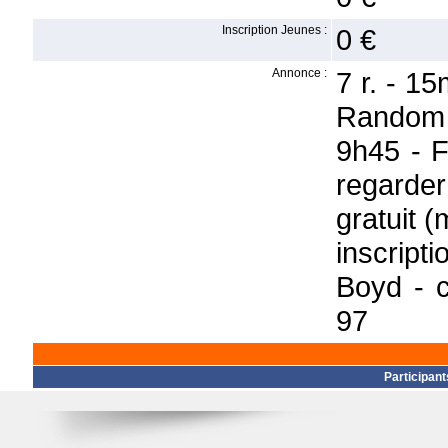
Inscription Jeunes :
0 €
Annonce :
7 r. - 1
Random C
9h45 - F
regarder
gratuit (
inscrip
Boyd - 
97
Participant