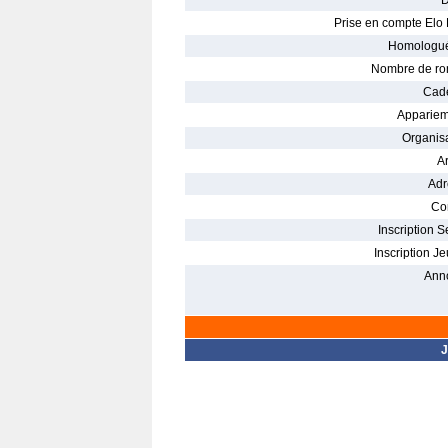
D
Prise en compte Elo 
Homologué
Nombre de ro
Cade
Appariem
Organisa
Ar
Adr
Con
Inscription S
Inscription Je
Ann
J