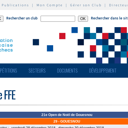
|
Publications
|
Mon Compte
|
Gérer son Club
|
Directeu
Rechercher un club
Rechercher dans le si
PÉTITIONS
SECTEURS
DOCUMENTS
DÉVELOPPEMENT
e FFE
21e Open de Noël de Gouesnou
29 - GOUESNOU