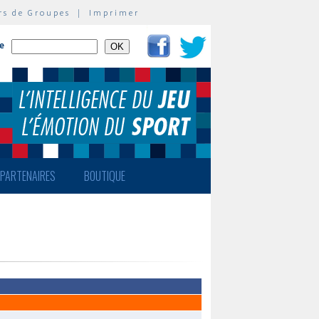
rs de Groupes
|
Imprimer
te
PARTENAIRES
BOUTIQUE