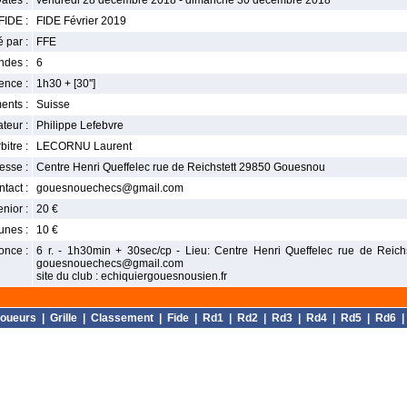
ates :
vendredi 28 décembre 2018 - dimanche 30 décembre 2018
FIDE :
FIDE Février 2019
 par :
FFE
ndes :
6
nce :
1h30 + [30'']
ents :
Suisse
teur :
Philippe Lefebvre
bitre :
LECORNU Laurent
esse :
Centre Henri Queffelec rue de Reichstett 29850 Gouesnou
tact :
gouesnouechecs@gmail.com
enior :
20 €
unes :
10 €
once :
6 r. - 1h30min + 30sec/cp - Lieu: Centre Henri Queffelec rue de Reich
gouesnouechecs@gmail.com
site du club : echiquiergouesnousien.fr
oueurs
|
Grille
|
Classement
|
Fide
|
Rd1
|
Rd2
|
Rd3
|
Rd4
|
Rd5
|
Rd6