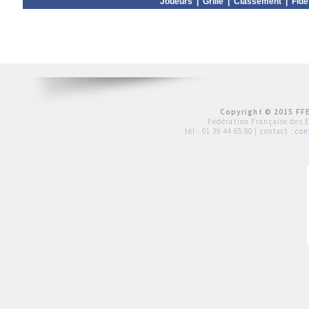
Joueurs
|
Grille
|
Classement
|
Fide
Copyright © 2015 FFE
Fédération Française des 
tél :
01 39 44 65 80
| contact :
con