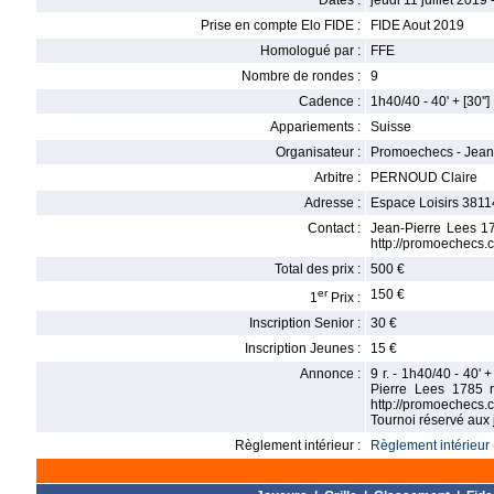
Dates :
jeudi 11 juillet 2019 
Prise en compte Elo FIDE :
FIDE Aout 2019
Homologué par :
FFE
Nombre de rondes :
9
Cadence :
1h40/40 - 40' + [30'']
Appariements :
Suisse
Organisateur :
Promoechecs - Jean
Arbitre :
PERNOUD Claire
Adresse :
Espace Loisirs 3811
Contact :
Jean-Pierre Lees 1
http://promoechecs.
Total des prix :
500 €
er
150 €
1
Prix :
Inscription Senior :
30 €
Inscription Jeunes :
15 €
Annonce :
9 r. - 1h40/40 - 40' 
Pierre Lees 1785 
http://promoechecs.
Tournoi réservé aux
Règlement intérieur :
Règlement intérieur 