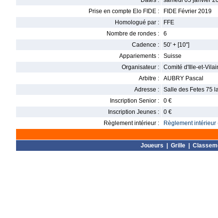
Dates :
samedi 05 janvier 2
Prise en compte Elo FIDE :
FIDE Février 2019
Homologué par :
FFE
Nombre de rondes :
6
Cadence :
50' + [10'']
Appariements :
Suisse
Organisateur :
Comité d'Ille-et-Vil
Arbitre :
AUBRY Pascal
Adresse :
Salle des Fetes 75 
Inscription Senior :
0 €
Inscription Jeunes :
0 €
Règlement intérieur :
Règlement intérieur 
Joueurs
|
Grille
|
Classem