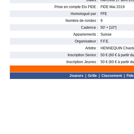
Dates :
mercredi 17 avril 20
Prise en compte Elo FIDE :
FIDE Mai 2019
Homologué par :
FFE
Nombre de rondes :
9
Cadence :
50' + [10'']
Appariements :
Suisse
Organisateur :
F.F.E.
Arbitre :
HENNEQUIN Chanta
Inscription Senior :
50 € (60 € à partir 
Inscription Jeunes :
50 € (60 € à partir 
Joueurs
|
Grille
|
Classement
|
Fide