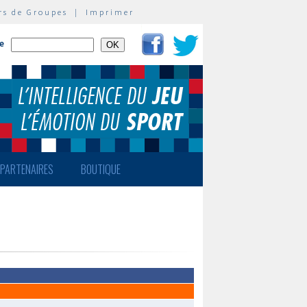
rs de Groupes
|
Imprimer
te
PARTENAIRES
BOUTIQUE