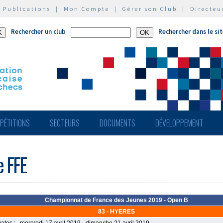
|
Publications
|
Mon Compte
|
Gérer son Club
|
Directeu
Rechercher un club
Rechercher dans le si
PÉTITIONS
SECTEURS
DOCUMENTS
DÉVELOPPEMENT
e FFE
Championnat de France des Jeunes 2019 - Open B
83 - HYERES