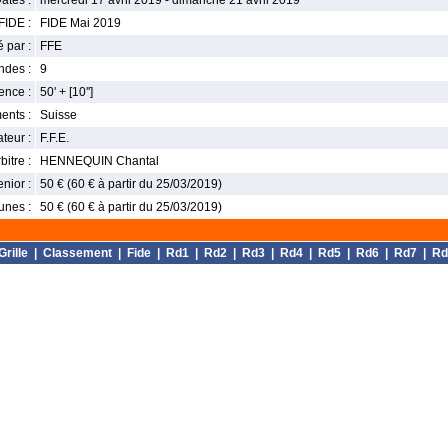
ates :
mercredi 17 avril 2019 - dimanche 21 avril 2019
FIDE :
FIDE Mai 2019
 par :
FFE
ndes :
9
nce :
50' + [10'']
ents :
Suisse
teur :
F.F.E.
bitre :
HENNEQUIN Chantal
enior :
50 € (60 € à partir du 25/03/2019)
unes :
50 € (60 € à partir du 25/03/2019)
Grille
|
Classement
|
Fide
|
Rd1
|
Rd2
|
Rd3
|
Rd4
|
Rd5
|
Rd6
|
Rd7
|
Rd