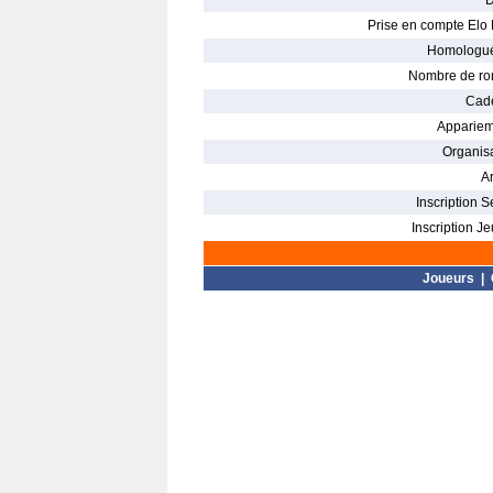
D
Prise en compte Elo 
Homologué
Nombre de ro
Cade
Appariem
Organisa
Ar
Inscription S
Inscription Je
Joueurs
|