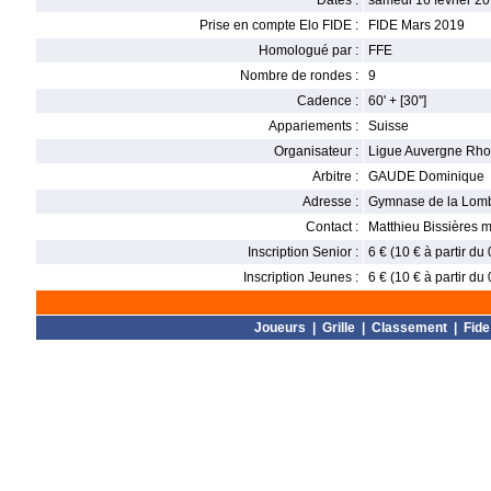
Dates :
samedi 16 février 20
Prise en compte Elo FIDE :
FIDE Mars 2019
Homologué par :
FFE
Nombre de rondes :
9
Cadence :
60' + [30'']
Appariements :
Suisse
Organisateur :
Ligue Auvergne Rho
Arbitre :
GAUDE Dominique
Adresse :
Gymnase de la Lomb
Contact :
Matthieu Bissières 
Inscription Senior :
6 € (10 € à partir du
Inscription Jeunes :
6 € (10 € à partir du
Joueurs
|
Grille
|
Classement
|
Fide