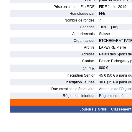
Dates :
jeudi 30 mai 2019 -
Prise en compte Elo FIDE :
FIDE Juillet 2019
Homologué par :
FFE
Nombre de rondes :
7
Cadence :
1h30 + [30'']
Appariements :
Suisse
Organisateur :
ETCHEGARAY PAT
Arbitre :
LAPEYRE Pierre
Adresse :
Palais des Sports d
Contact :
Patrice Etchegaray p
er
800 €
1
Prix :
Inscription Senior :
45 € (50 € à partir 
Inscription Jeunes :
30 € (35 € à partir 
Document complémentaire :
Annonce de l'Organis
Règlement intérieur :
Règlement intérieur 
Joueurs
|
Grille
|
Classement