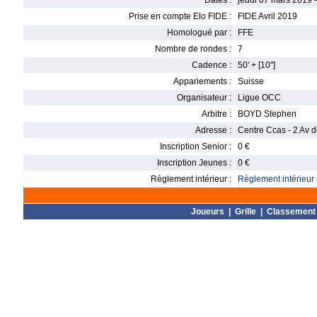
Dates :
jeudi 07 mars 2019 
Prise en compte Elo FIDE :
FIDE Avril 2019
Homologué par :
FFE
Nombre de rondes :
7
Cadence :
50' + [10'']
Appariements :
Suisse
Organisateur :
Ligue OCC
Arbitre :
BOYD Stephen
Adresse :
Centre Ccas - 2 Av d
Inscription Senior :
0 €
Inscription Jeunes :
0 €
Règlement intérieur :
Règlement intérieur 
Joueurs
|
Grille
|
Classement