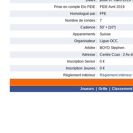
Dates :
jeudi 07 mars 2019 
Prise en compte Elo FIDE :
FIDE Avril 2019
Homologué par :
FFE
Nombre de rondes :
7
Cadence :
50' + [10'']
Appariements :
Suisse
Organisateur :
Ligue OCC
Arbitre :
BOYD Stephen
Adresse :
Centre Ccas - 2 Av d
Inscription Senior :
0 €
Inscription Jeunes :
0 €
Règlement intérieur :
Règlement intérieur 
Joueurs
|
Grille
|
Classement