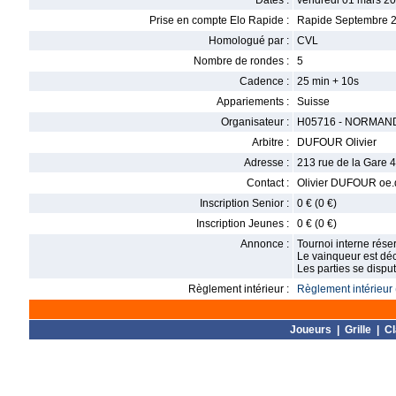
Dates :
vendredi 01 mars 20
Prise en compte Elo Rapide :
Rapide Septembre 
Homologué par :
CVL
Nombre de rondes :
5
Cadence :
25 min + 10s
Appariements :
Suisse
Organisateur :
H05716 - NORMAND
Arbitre :
DUFOUR Olivier
Adresse :
213 rue de la Gare 
Contact :
Olivier DUFOUR oe
Inscription Senior :
0 € (0 €)
Inscription Jeunes :
0 € (0 €)
Annonce :
Tournoi interne réser
Le vainqueur est dé
Les parties se disput
Règlement intérieur :
Règlement intérieur 
Joueurs
|
Grille
|
C