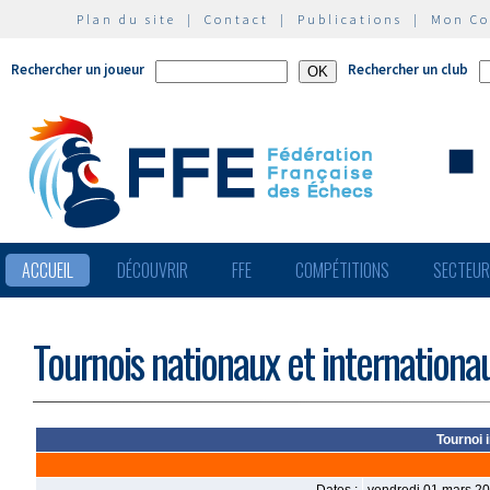
Plan du site
|
Contact
|
Publications
|
Mon C
Rechercher un joueur
Rechercher un club
ACCUEIL
DÉCOUVRIR
FFE
COMPÉTITIONS
SECTEU
Tournois nationaux et internationa
Tournoi 