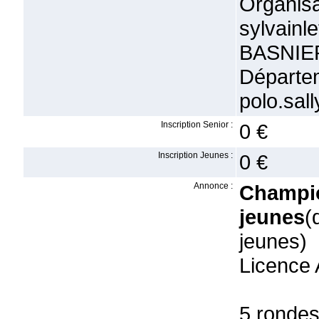
Organ
sylvain
BASNIE
Départe
polo.sal
Inscription Senior :
0 €
Inscription Jeunes :
0 €
Annonce :
Champi
jeunes
(
jeunes)
Licence 
5 rondes