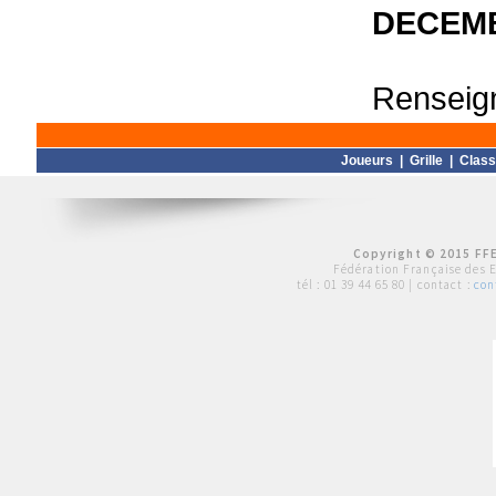
DECEMB
Renseign
Joueurs
|
Grille
|
Clas
Copyright © 2015 FFE
Fédération Française des 
tél :
01 39 44 65 80
| contact :
con