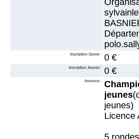
Organ
sylvain
BASNIE
Départe
polo.sal
Inscription Senior :
0 €
Inscription Jeunes :
0 €
Annonce :
Champi
jeunes
(
jeunes)
Licence 
5 rondes