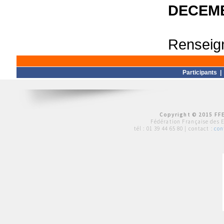
DECEMB
Renseign
Participants
Copyright © 2015 FFE
Fédération Française des 
tél :
01 39 44 65 80
| contact :
con