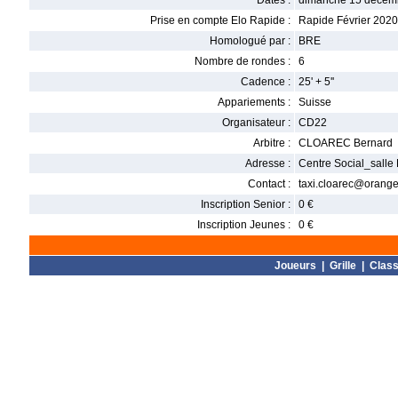
Dates :
dimanche 15 décem
Prise en compte Elo Rapide :
Rapide Février 2020
Homologué par :
BRE
Nombre de rondes :
6
Cadence :
25' + 5''
Appariements :
Suisse
Organisateur :
CD22
Arbitre :
CLOAREC Bernard
Adresse :
Centre Social_salle
Contact :
taxi.cloarec@orange.
Inscription Senior :
0 €
Inscription Jeunes :
0 €
Joueurs
|
Grille
|
Clas