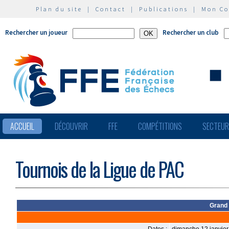
Plan du site
|
Contact
|
Publications
|
Mon C
Rechercher un joueur
Rechercher un club
ACCUEIL
DÉCOUVRIR
FFE
COMPÉTITIONS
SECTEU
Tournois de la Ligue de PAC
Grand 