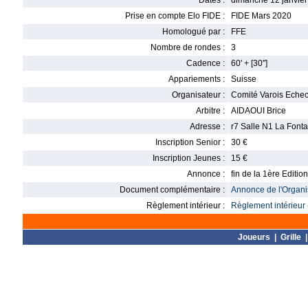
Dates :
dimanche 12 janvier
Prise en compte Elo FIDE :
FIDE Mars 2020
Homologué par :
FFE
Nombre de rondes :
3
Cadence :
60' + [30'']
Appariements :
Suisse
Organisateur :
Comité Varois Eche
Arbitre :
AIDAOUI Brice
Adresse :
r7 Salle N1 La Font
Inscription Senior :
30 €
Inscription Jeunes :
15 €
Annonce :
fin de la 1ère Editio
Document complémentaire :
Annonce de l'Organis
Règlement intérieur :
Règlement intérieur 
Joueurs
|
Grille