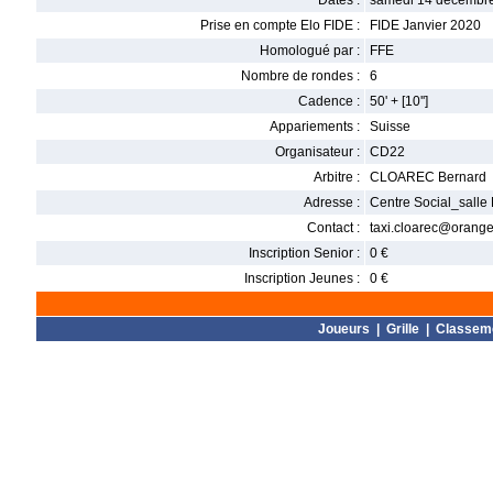
Dates :
samedi 14 décembre
Prise en compte Elo FIDE :
FIDE Janvier 2020
Homologué par :
FFE
Nombre de rondes :
6
Cadence :
50' + [10'']
Appariements :
Suisse
Organisateur :
CD22
Arbitre :
CLOAREC Bernard
Adresse :
Centre Social_salle
Contact :
taxi.cloarec@orange.
Inscription Senior :
0 €
Inscription Jeunes :
0 €
Joueurs
|
Grille
|
Classem