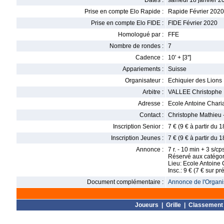
Dates :
samedi 18 janvier 2
Prise en compte Elo Rapide :
Rapide Février 2020
Prise en compte Elo FIDE :
FIDE Février 2020
Homologué par :
FFE
Nombre de rondes :
7
Cadence :
10' + [3'']
Appariements :
Suisse
Organisateur :
Echiquier des Lions
Arbitre :
VALLEE Christophe
Adresse :
Ecole Antoine Charia
Contact :
Christophe Mathieu 
Inscription Senior :
7 € (9 € à partir du 
Inscription Jeunes :
7 € (9 € à partir du 
Annonce :
7 r. - 10 min + 3 s/cp
Réservé aux catégori
Lieu: Ecole Antoine 
Insc.: 9 € (7 € sur pr
Document complémentaire :
Annonce de l'Organis
Joueurs
|
Grille
|
Classement