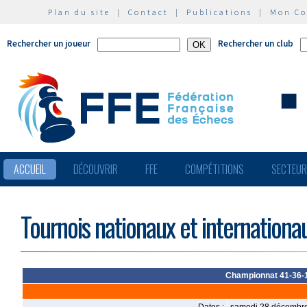
Plan du site
|
Contact
|
Publications
|
Mon C
Rechercher un joueur
Rechercher un club
ACCUEIL
DÉCOUVRIR
FFE
COMPÉTITIONS
SECTEU
Tournois nationaux et internationa
Championnat 41-36-18