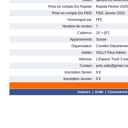
Dates :
samedi 28 décembre
Prise en compte Elo Rapide :
Rapide Février 2020
Prise en compte Elo FIDE :
FIDE Janvier 2020
Homologué par :
FFE
Nombre de rondes :
7
Cadence :
15' + [5'']
Appariements :
Suisse
Organisateur :
Comités Départemen
Arbitre :
SALLY Paul-Adrien
Adresse :
L'Espace Tivoli 3 r
Contact :
polo.sally@gmail.c
Inscription Senior :
0 €
Inscription Jeunes :
0 €
Joueurs
|
Grille
|
Classement