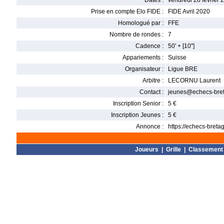
Dates :
vendredi 28 février
Prise en compte Elo FIDE :
FIDE Avril 2020
Homologué par :
FFE
Nombre de rondes :
7
Cadence :
50' + [10'']
Appariements :
Suisse
Organisateur :
Ligue BRE
Arbitre :
LECORNU Laurent
Contact :
jeunes@echecs-bret
Inscription Senior :
5 €
Inscription Jeunes :
5 €
Annonce :
https://echecs-breta
Joueurs
|
Grille
|
Classement