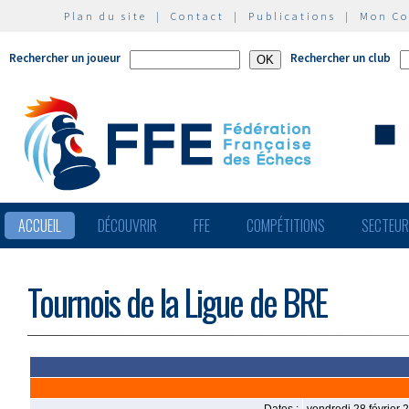
Plan du site
|
Contact
|
Publications
|
Mon C
Rechercher un joueur
Rechercher un club
ACCUEIL
DÉCOUVRIR
FFE
COMPÉTITIONS
SECTEU
Tournois de la Ligue de BRE