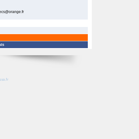
hecs@orange.fr
ats
so.fr