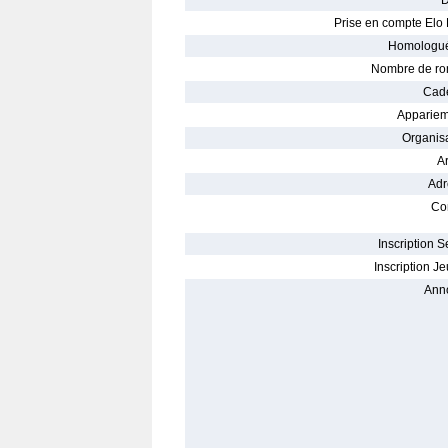
D
Prise en compte Elo 
Homologué
Nombre de ro
Cade
Appariem
Organisa
Ar
Adr
Con
Inscription S
Inscription Je
Ann