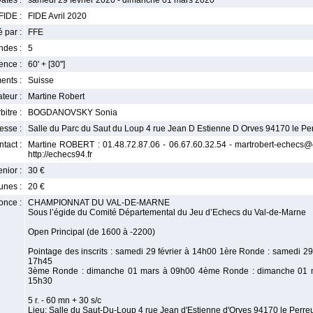
ates :
samedi 29 février 2020 - dimanche 01 mars 2020
FIDE :
FIDE Avril 2020
 par :
FFE
ndes :
5
nce :
60' + [30'']
ents :
Suisse
teur :
Martine Robert
bitre :
BOGDANOVSKY Sonia
esse :
Salle du Parc du Saut du Loup 4 rue Jean D Estienne D Orves 94170 le Pe
tact :
Martine ROBERT : 01.48.72.87.06 - 06.67.60.32.54 - martrobert-echecs@ora
http://echecs94.fr
enior :
30 €
unes :
20 €
once :
CHAMPIONNAT DU VAL-DE-MARNE
Sous l’égide du Comité Départemental du Jeu d’Echecs du Val-de-Marne
Open Principal (de 1600 à -2200)
Pointage des inscrits : samedi 29 février à 14h00 1ère Ronde : samedi 2
17h45
3ème Ronde : dimanche 01 mars à 09h00 4ème Ronde : dimanche 01 
15h30
5 r. - 60 mn + 30 s/c
Lieu: Salle du Saut-Du-Loup 4 rue Jean d'Estienne d'Orves 94170 le Perre