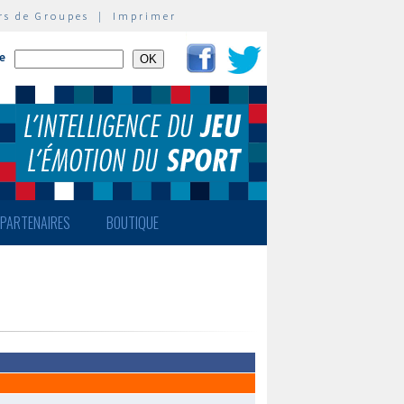
rs de Groupes
|
Imprimer
te
PARTENAIRES
BOUTIQUE