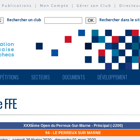
|
Publications
|
Mon Compte
|
Gérer son Club
|
Directeu
Rechercher un club
Rechercher dans le si
PÉTITIONS
SECTEURS
DOCUMENTS
DÉVELOPPEMENT
e FFE
XXXIème Open du Perreux-Sur-Marne - Principal (-2200)
94 - LE PERREUX SUR MARNE