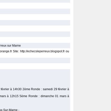
rreux sur Marne
nge.fr Site: http://echecsleperreux.blogspot.fr ou
9 février à 14h30 2ème Ronde : samedi 29 février à
mars à 12h15 5ème Ronde : dimanche 01 mars à
ux-Sur-Marne -