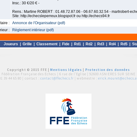
Insc.: 30 €/20 € -
Rens.: Martine ROBERT : 01.48.72.87.06 - 06.67.60.32.54 - martrobert-ec
Site: http://echecsleperreux.blogspot.fr ou http://echecs94.fr
aire :
Annonce de l'Organisateur (pdf)
ieur :
Règlement intérieur (pdf)
Joueurs
|
Grille
|
Classement
|
Fide
|
Rd1
|
Rd2
|
Rd3
|
Rd4
|
Rd5
|
St
Copyright © 2015 FFE |
Mentions légales
|
Protection des données
Fédération Française des Echecs |
6 rue de l'Eglise | 92600 ASNIERES SUR SEINE
01 39 44 65 80
| contact :
contact@ffechecs.fr
| webmestre :
erick.mouret@echecs.as