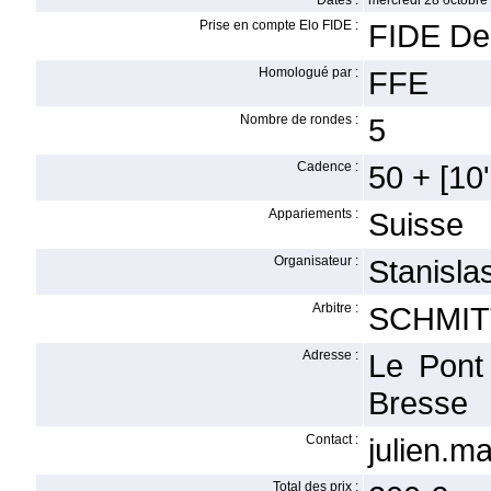
Dates :
mercredi 28 octobre
Prise en compte Elo FIDE :
FIDE De
Homologué par :
FFE
Nombre de rondes :
5
Cadence :
50 + [10'
Appariements :
Suisse
Organisateur :
Stanisla
Arbitre :
SCHMITT
Adresse :
Le Pont
Bresse
Contact :
julien.
Total des prix :