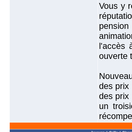
Vous y r
réputat
pension
animatio
l'accès 
ouverte t
Nouveau
des prix
des prix
un troi
récompen