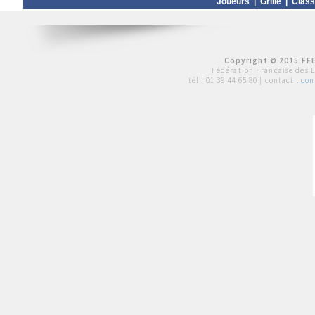
Joueurs
|
Grille
|
Clas
Copyright © 2015 FFE
Fédération Française des 
tél :
01 39 44 65 80
| contact :
con