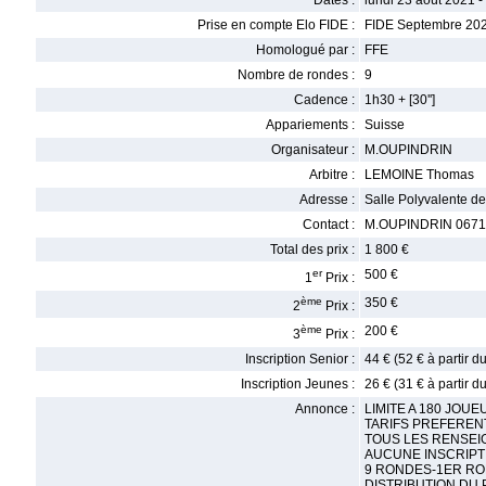
Dates :
lundi 23 août 2021 
Prise en compte Elo FIDE :
FIDE Septembre 20
Homologué par :
FFE
Nombre de rondes :
9
Cadence :
1h30 + [30'']
Appariements :
Suisse
Organisateur :
M.OUPINDRIN
Arbitre :
LEMOINE Thomas
Adresse :
Salle Polyvalente d
Contact :
M.OUPINDRIN 0671
Total des prix :
1 800 €
er
500 €
1
Prix :
ème
350 €
2
Prix :
ème
200 €
3
Prix :
Inscription Senior :
44 € (52 € à partir 
Inscription Jeunes :
26 € (31 € à partir 
Annonce :
LIMITE A 180 JOU
TARIFS PREFEREN
TOUS LES RENSEIGN
AUCUNE INSCRIPT
9 RONDES-1ER RON
DISTRIBUTION DU P