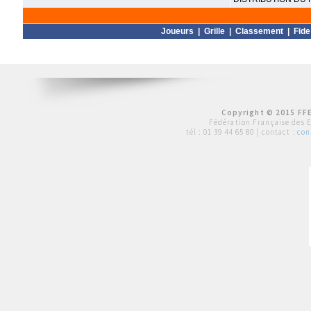
Joueurs
|
Grille
|
Classement
|
Fide
Copyright © 2015 FFE
Fédération Française des 
tél :
01 39 44 65 80
| contact :
con