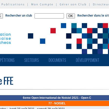
|
Publications
|
Mon Compte
|
Gérer son Club
|
Directeu
Rechercher un club
Rechercher dans le si
PÉTITIONS
SECTEURS
DOCUMENTS
DÉVELOPPEMENT
e FFE
6eme Open International de Noisiel 2021 - Open C
77 - NOISIEL