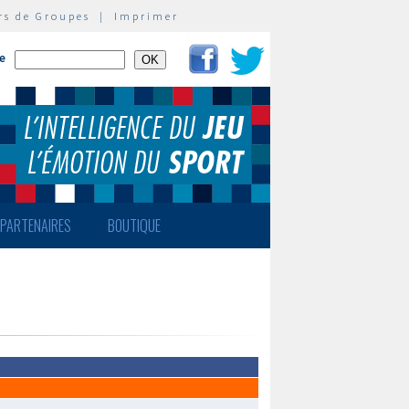
rs de Groupes
|
Imprimer
te
PARTENAIRES
BOUTIQUE