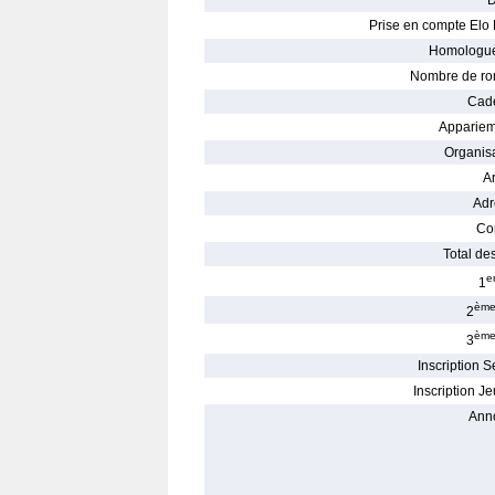
D
Prise en compte Elo 
Homologué
Nombre de ro
Cade
Appariem
Organisa
Ar
Adr
Con
Total des
e
1
èm
2
èm
3
Inscription S
Inscription Je
Ann