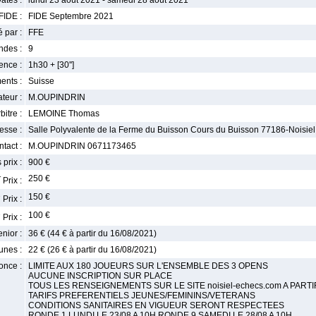
ates :
lundi 23 août 2021 - samedi 28 août 2021
FIDE :
FIDE Septembre 2021
 par :
FFE
ndes :
9
nce :
1h30 + [30'']
ents :
Suisse
teur :
M.OUPINDRIN
bitre :
LEMOINE Thomas
esse :
Salle Polyvalente de la Ferme du Buisson Cours du Buisson 77186-Noisiel
tact :
M.OUPINDRIN 0671173465
 prix :
900 €
r
250 €
Prix :
e
150 €
Prix :
e
100 €
Prix :
enior :
36 € (44 € à partir du 16/08/2021)
unes :
22 € (26 € à partir du 16/08/2021)
once :
LIMITE AUX 180 JOUEURS SUR L'ENSEMBLE DES 3 OPENS
AUCUNE INSCRIPTION SUR PLACE
TOUS LES RENSEIGNEMENTS SUR LE SITE noisiel-echecs.com A PARTI
TARIFS PREFERENTIELS JEUNES/FEMININS/VETERANS
CONDITIONS SANITAIRES EN VIGUEUR SERONT RESPECTEES
RONDE 1 LUNDI LE 23/08 A 10H RONDE 9 SAMEDI LE 28/08 A 10H