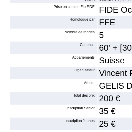
Dates :
samedi 18 septembr
Prise en compte Elo FIDE :
FIDE Oc
Homologué par :
FFE
Nombre de rondes :
5
Cadence :
60' + [30'
Appariements :
Suisse
Organisateur :
Vincent R
Arbitre :
GELIS D
Total des prix :
200 €
Inscription Senior :
35 €
Inscription Jeunes :
25 €