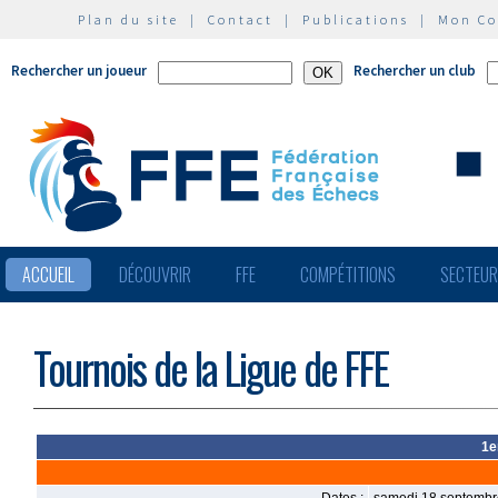
Plan du site
|
Contact
|
Publications
|
Mon C
Rechercher un joueur
Rechercher un club
ACCUEIL
DÉCOUVRIR
FFE
COMPÉTITIONS
SECTEU
Tournois de la Ligue de FFE
1e