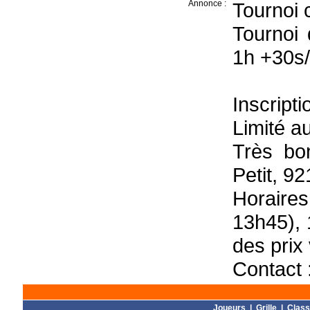
Annonce :
Tournoi 
Tournoi
1h +30s/
Inscripti
Limité a
Très bo
Petit, 9
Horaires
13h45),
des prix
Contact 
Joueurs
|
Grille
|
Clas