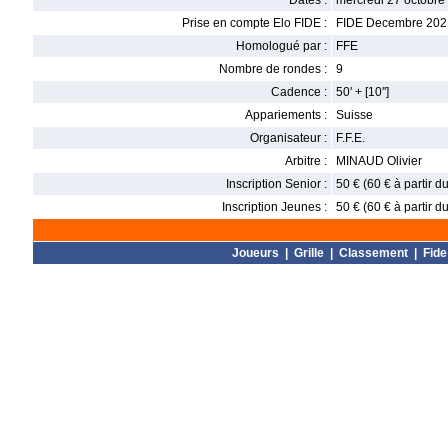
Dates :
mercredi 27 octobre
Prise en compte Elo FIDE :
FIDE Decembre 202
Homologué par :
FFE
Nombre de rondes :
9
Cadence :
50' + [10'']
Appariements :
Suisse
Organisateur :
F.F.E.
Arbitre :
MINAUD Olivier
Inscription Senior :
50 € (60 € à partir d
Inscription Jeunes :
50 € (60 € à partir d
Joueurs
|
Grille
|
Classement
|
Fide