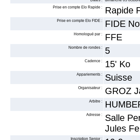
Dates :
dimanche 03 octobr
Prise en compte Elo Rapide :
Rapide F
Prise en compte Elo FIDE :
FIDE No
Homologué par :
FFE
Nombre de rondes :
5
Cadence :
15' Ko
Appariements :
Suisse
Organisateur :
GROZ J
Arbitre :
HUMBERT
Adresse :
Salle P
Jules Fe
Inscription Senior :