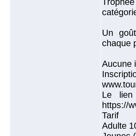
Trophé
catégori
Un goût
chaque p
Aucune i
Inscr
www.tou
Le lien
https://
Tarif
Adulte 1
Jeunes (