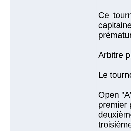
Ce tourn
capita
prématur
Arbitre 
Le tourno
Open "A"
premier 
deuxième
troisième