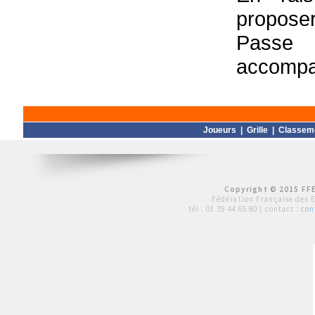
proposer
Passe
accompag
Joueurs
|
Grille
|
Classem
Copyright © 2015 FFE
Fédération Française des 
tél :
01 39 44 65 80
| contact :
con