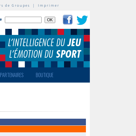
rs de Groupes
|
Imprimer
te
PARTENAIRES
BOUTIQUE