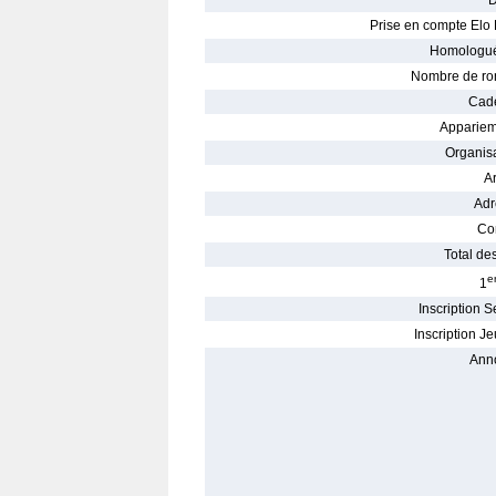
D
Prise en compte Elo 
Homologué
Nombre de ro
Cade
Appariem
Organisa
Ar
Adr
Con
Total des
e
1
Inscription S
Inscription Je
Ann