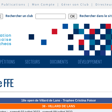
|
Publications
|
Mon Compte
|
Gérer son Club
|
Directeu
Rechercher un club
Rechercher dans le si
PÉTITIONS
SECTEURS
DOCUMENTS
DÉVELOPPEMENT
e FFE
18e open de Villard de Lans - Trophee Cristina Foisor
38 - VILLARD DE LANS